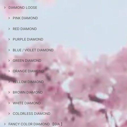
DIAMOND LOOSE
PINK DIAMOND
RED DIAMOND
PURPLE DIAMOND
BLUE / VIOLET DIAMOND
GREEN DIAMOND
ORANGE DIAMOND
YELLOW DIMAOND
BROWN DIAMOND
WHITE DIAMOND
COLORLESS DIAMOND
FANCY COLOR DIAMOND 【GIA 】