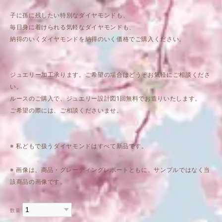
子に孫に残したい特別なダイヤモンドも、
毎日身に着けられる気軽なダイヤモンドも、
納得のいくダイヤモンドを納得のいく価格でご購入ください。
ジュエリー加工承ります。ご希望の場合はどうぞお気軽にご相談くださ
い。
ルースのご購入で、ジュエリー設計図1回無料でお造りいたします。
ご希望の際には、ご相談くださいませ。
※ 私どもで扱うダイヤモンドはすべて新品です。
※ 画像は、商品・グレーディングレポートともに、サンプルではなく当
該商品の画像です。
数量