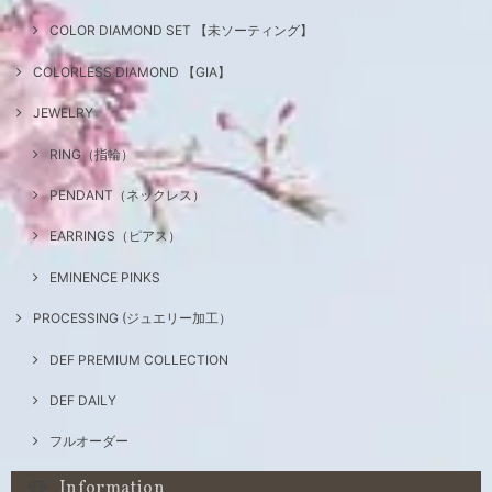
COLOR DIAMOND SET 【未ソーティング】
COLORLESS DIAMOND 【GIA】
JEWELRY
RING（指輪）
PENDANT（ネックレス）
EARRINGS（ピアス）
EMINENCE PINKS
PROCESSING (ジュエリー加工）
DEF PREMIUM COLLECTION
DEF DAILY
フルオーダー
Information