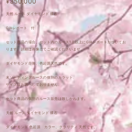
¥350,000
天然 ルース ダイヤモンド 裸石
GIAレポート 付
セット商品の場合、セット内のルース1点以上にGIAレポートがついてお
ります。詳細は画像にてご確認くださいませ。
ダイヤモンド自体、色起源天然です。
未ソーティングルースの個別のカラット、
サイズはお調べしておりません。
セット商品の個別のルース販売は致しかねます。
天然 ルース ダイヤモンド 裸石
ダイヤモンド 色起源 カラー、クラリティ 天然です。