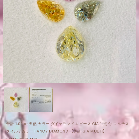
合計 1.01 ct 天然 カラー ダイヤモンド 4 ピース GIA 1 点 付 マルチス
タイル / カラー FANCY DIAMOND 【DEF GIA MULTI】