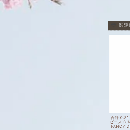
関連
合計 0.8
ピース GI
FANCY D