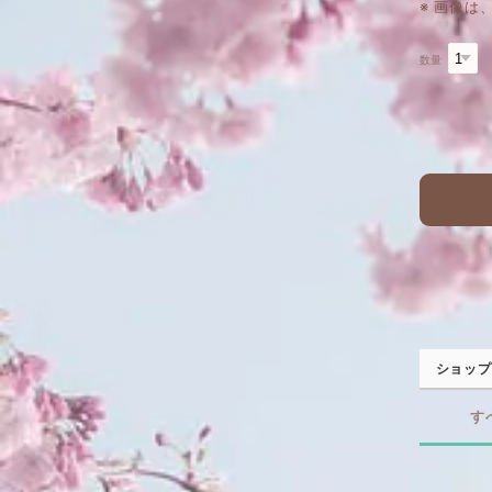
※ 画像
数量
ショップ
す