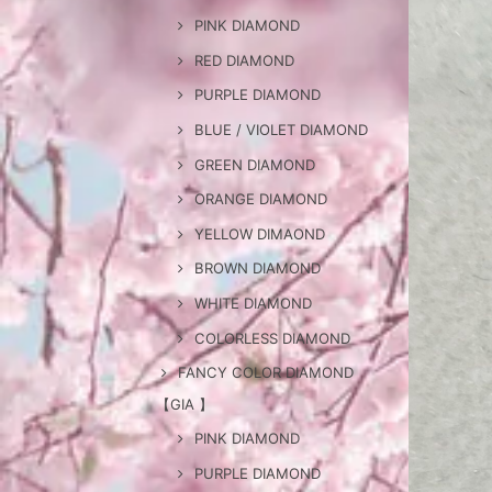
PINK DIAMOND
RED DIAMOND
PURPLE DIAMOND
BLUE / VIOLET DIAMOND
GREEN DIAMOND
ORANGE DIAMOND
YELLOW DIMAOND
BROWN DIAMOND
WHITE DIAMOND
COLORLESS DIAMOND
FANCY COLOR DIAMOND
【GIA 】
PINK DIAMOND
PURPLE DIAMOND