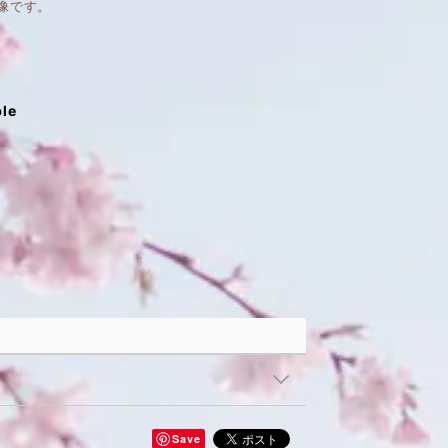
像です。
ble
Save