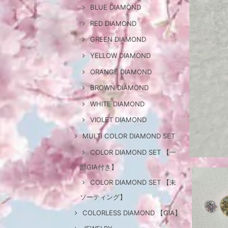
BLUE DIAMOND
RED DIAMOND
GREEN DIAMOND
YELLOW DIAMOND
ORANGE DIAMOND
BROWN DIAMOND
WHITE DIAMOND
VIOLET DIAMOND
MULTI COLOR DIAMOND SET
COLOR DIAMOND SET 【一
部GIA付き】
COLOR DIAMOND SET 【未
ソーティング】
COLORLESS DIAMOND 【GIA】