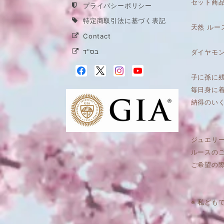
セット商
プライバシーポリシー
特定商取引法に基づく表記
天然 ルー
Contact
בס"ד
ダイヤモン
子に孫に
毎日身に
納得のい
ジュエリ
ルースの
ご希望の
※ 私ども