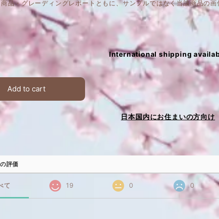
は、商品・グレーディングレポートともに、サンプルではなく当該商品の画
International shipping availa
Add to cart
日本国内にお住まいの方向け
の評価
べて
19
0
0