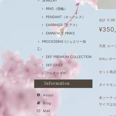
JEWELRY
RING（指輪）
PENDANT（ネックレス）
合計 0.9
EARRINGS（ピアス）
¥350
EMINENCE PINKS
PROCESSING (ジュエリー加
天然 ルー
工）
DEF PREMIUM COLLECTION
GIAレポ
DEF DAILY
セット商
フルオーダー
Information
ダイヤモ
About
未ソーテ
Blog
サイズは
Mail