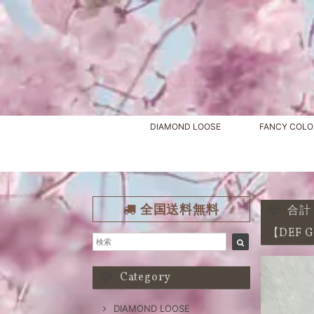
DIAMOND LOOSE
FANCY COLO
全国送料無料
合計 
【DEF G
Category
DIAMOND LOOSE