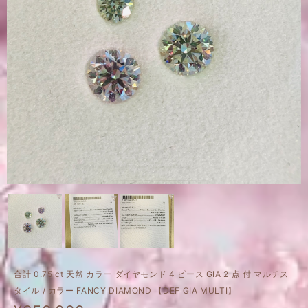
合計 0.75 ct 天然 カラー ダイヤモンド 4 ピース GIA 2 点 付 マルチス
タイル / カラー FANCY DIAMOND 【DEF GIA MULTI】