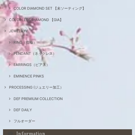
COLOR DIAMOND SET 【未ソーティング】
COLORLESS DIAMOND 【GIA】
JEWELRY
RING（指輪）
PENDANT（ネックレス）
EARRINGS（ピアス）
EMINENCE PINKS
PROCESSING (ジュエリー加工）
DEF PREMIUM COLLECTION
DEF DAILY
フルオーダー
Information