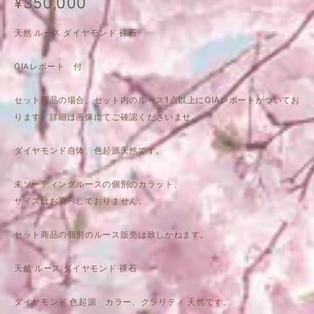
¥350,000
天然 ルース ダイヤモンド 裸石
GIAレポート 付
セット商品の場合、セット内のルース1点以上にGIAレポートがついてお
ります。詳細は画像にてご確認くださいませ。
ダイヤモンド自体、色起源天然です。
未ソーティングルースの個別のカラット、
サイズはお調べしておりません。
セット商品の個別のルース販売は致しかねます。
天然 ルース ダイヤモンド 裸石
ダイヤモンド 色起源 カラー、クラリティ 天然です。