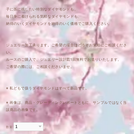
子に孫に残したい特別なダイヤモンドも、
毎日身に着けられる気軽なダイヤモンドも、
納得のいくダイヤモンドを納得のいく価格でご購入ください。
ジュエリー加工承ります。ご希望の場合はどうぞお気軽にご相談くださ
い。
ルースのご購入で、ジュエリー設計図1回無料でお造りいたします。
ご希望の際には、ご相談くださいませ。
※ 私どもで扱うダイヤモンドはすべて新品です。
※ 画像は、商品・グレーディングレポートともに、サンプルではなく当
該商品の画像です。
数量