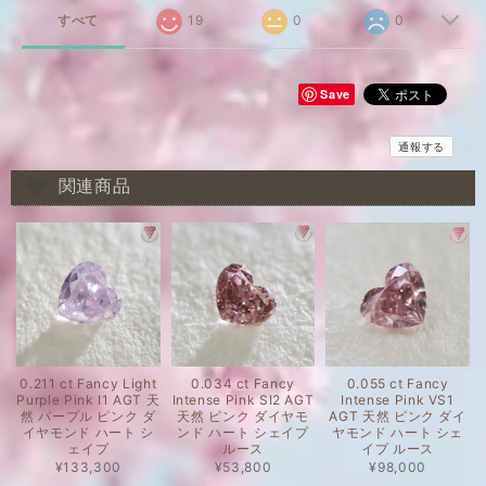
すべて
19
0
0
Save
通報する
関連商品
0.211 ct Fancy Light
0.034 ct Fancy
0.055 ct Fancy
Purple Pink I1 AGT 天
Intense Pink SI2 AGT
Intense Pink VS1
然 パープル ピンク ダ
天然 ピンク ダイヤモ
AGT 天然 ピンク ダイ
イヤモンド ハート シ
ンド ハート シェイプ
ヤモンド ハート シェ
ェイプ
ルース
イプ ルース
¥133,300
¥53,800
¥98,000