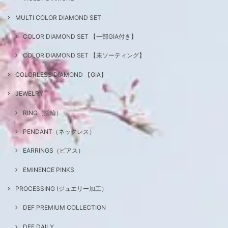
MULTI COLOR DIAMOND SET
COLOR DIAMOND SET 【一部GIA付き】
COLOR DIAMOND SET 【未ソーティング】
COLORLESS DIAMOND 【GIA】
JEWELRY
RING（指輪）
PENDANT（ネックレス）
EARRINGS（ピアス）
EMINENCE PINKS
PROCESSING (ジュエリー加工）
DEF PREMIUM COLLECTION
DEF DAILY