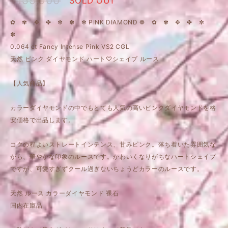
SOLD OUT
✿ ✾ ✥ ✤ ✼ ✽ ✻ PINK DIAMOND ❁ ✿ ✾ ✥ ✤ ✼
✽
0.064 ct Fancy Intense Pink VS2 CGL
天然 ピンク ダイヤモンド ハート♡シェイプ ルース
【人気商品】
カラーダイヤモンドの中でもとても人気の高いピンクダイヤモンドを格
安価格で出品します。
コクの程よいストレートインテンス、甘みピンク。落ち着いた雰囲気な
がら、華やかな印象のルースです。かわいくなりがちなハートシェイプ
ですが、可愛すぎずクール過ぎないちょうどカラーのルースです。
天然 ルース カラーダイヤモンド 裸石
国内在庫品