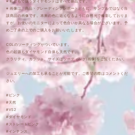
※ 私どもで扱うダイヤモンドはすべて新品です。
※ 画像は、商品・グレーディングレポートともに、サンプルではなく当
該商品の画像です。本来の色に近くなるように自然光で撮影しておりま
すが、お使いのモニターによって色合いが異なる場合がございます。予
めご了承の上でのご購入をお願いいたします。
CGLのソーティングがついています。
色の起源もダイヤモンド自体も天然です。
クラリティ、カラット、サイズはソーティング(画像)をご覧ください。
ジュエリーへの加工も承ることが可能です。ご希望の際はコメントくだ
さい。
#ピンク
#天然
#VS2
#ダイヤモンド
#ストレートピンク
#インテンス