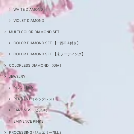
WHITE DIAMOND
VIOLET DIAMOND
MULTI COLOR DIAMOND SET
COLOR DIAMOND SET 【一部GIA付き】
COLOR DIAMOND SET 【未ソーティング】
COLORLESS DIAMOND 【GIA】
JEWELRY
RING（指輪）
PENDANT（ネックレス）
EARRINGS（ピアス）
EMINENCE PINKS
PROCESSING (ジュエリー加工）