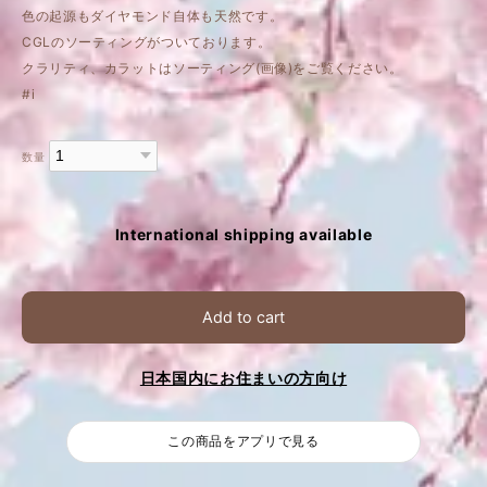
色の起源もダイヤモンド自体も天然です。
CGLのソーティングがついております。
クラリティ、カラットはソーティング(画像)をご覧ください。
#i
数量
International shipping available
Add to cart
日本国内にお住まいの方向け
この商品をアプリで見る