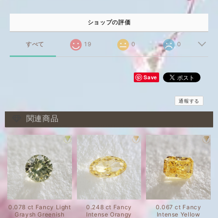
ショップの評価
すべて
19
0
0
Save
通報する
関連商品
0.078 ct Fancy Light
0.248 ct Fancy
0.067 ct Fancy
Graysh Greenish
Intense Orangy
Intense Yellow