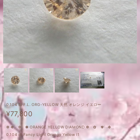
0.104 ct F.L. ORG-YELLOW 天然 オレンジ イエロー
¥77,800
❁ ✤ ✼ ✽ ORANGE YELLOW DIAMOND ❁ ✿ ✾ ✥
0.104 ct Fancy Light Orangy Yellow I1