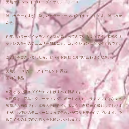
天然 オレンジ イエロー ダイヤモンド ルース
淡いカラーですが、珍しいカラートーンのダイヤモンドです。淡いみか
ん色。
近年、カラーダイヤモンド人気が高まってきているようです。指輪やネ
ックレス等へのジュエリー加工にも、コレクションにもおすすめです。
ご質問等ございましたら、どうぞお気軽にお問い合わせください。
天然 ルース カラーダイヤモンド 裸石
国内在庫品
※ 私どもで扱うダイヤモンドはすべて新品です。
※ 画像は、商品・グレーディングレポートともに、サンプルではなく当
該商品の画像です。本来の色に近くなるように自然光で撮影しておりま
すが、お使いのモニターによって色合いが異なる場合がございます。予
めご了承の上でのご購入をお願いいたします。