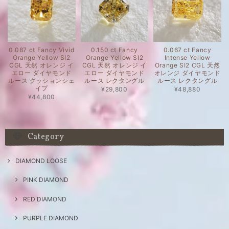
0.087 ct Fancy Vivid
0.150 ct Fancy
0.067 ct Fancy
Orange Yellow SI2
Orange Yellow SI2
Intense Yellow
CGL 天然 オレンジ イ
CGL 天然 オレンジ イ
Orange SI2 CGL 天然
エロー ダイヤモンド
エロー ダイヤモンド
オレンジ ダイヤモンド
ルース クッションシェ
ルース レクタングル
ルース レクタングル
イプ
¥29,800
¥48,880
¥44,800
Category
DIAMOND LOOSE
PINK DIAMOND
RED DIAMOND
PURPLE DIAMOND