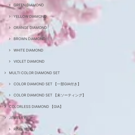
GREEN DIAMOND
YELLOW DIAMOND
ORANGE DIAMOND
BROWN DIAMOND
WHITE DIAMOND
VIOLET DIAMOND
MULTI COLOR DIAMOND SET
COLOR DIAMOND SET 【一部GIA付き】
COLOR DIAMOND SET 【未ソーティング】
COLORLESS DIAMOND 【GIA】
JEWELRY
RING（指輪）