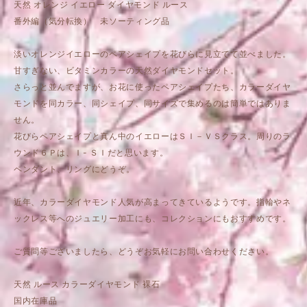
天然 オレンジ イエロー ダイヤモンド ルース
番外編（気分転換） 未ソーティング品
淡いオレンジイエローのペアシェイプを花びらに見立てて並べました。
甘すぎない、ビタミンカラーの天然ダイヤモンドセット。
さらっと並んでますが、お花に使ったペアシェイプたち、カラーダイヤ
モンドを同カラー、同シェイプ、同サイズで集めるのは簡単ではありま
せん。
花びらペアシェイプと真ん中のイエローはＳＩ－ＶＳクラス。周りのラ
ウンド６Ｐは、Ｉ- ＳＩだと思います。
ペンダント、リングにどうぞ。
近年、カラーダイヤモンド人気が高まってきているようです。指輪やネ
ックレス等へのジュエリー加工にも、コレクションにもおすすめです。
ご質問等ございましたら、どうぞお気軽にお問い合わせください。
天然 ルース カラーダイヤモンド 裸石
国内在庫品