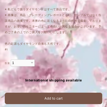
※ 私どもで扱うダイヤモンドはすべて新品です。
※ 画像は、商品・グレーディングレポートともに、サンプルではなく当
該商品の画像です。本来の色に近くなるように自然光で撮影しておりま
すが、お使いのモニターによって色合いが異なる場合がございます。予
めご了承の上でのご購入をお願いいたします。
色の起源もダイヤモンド自体も天然です。
#i
数量
International shipping available
Add to cart