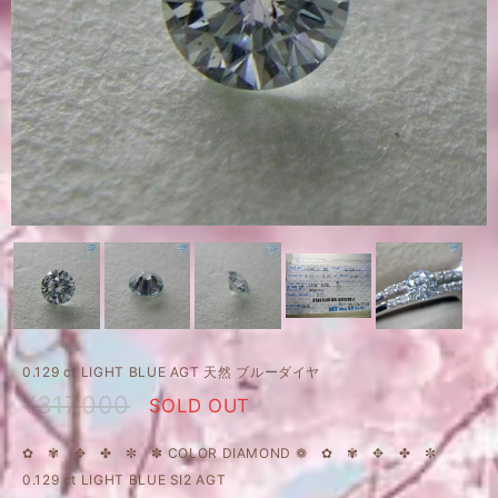
0.129 ct LIGHT BLUE AGT 天然 ブルーダイヤ
¥317,000
SOLD OUT
✿ ✾ ✥ ✤ ✼ ✽ COLOR DIAMOND ❁ ✿ ✾ ✥ ✤ ✼
0.129 ct LIGHT BLUE SI2 AGT