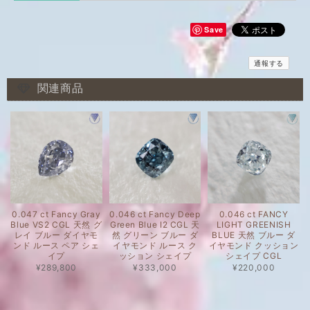
Save
通報する
関連商品
0.047 ct Fancy Gray
0.046 ct Fancy Deep
0.046 ct FANCY
Blue VS2 CGL 天然 グ
Green Blue I2 CGL 天
LIGHT GREENISH
レイ ブルー ダイヤモ
然 グリーン ブルー ダ
BLUE 天然 ブルー ダ
ンド ルース ペア シェ
イヤモンド ルース ク
イヤモンド クッション
イプ
ッション シェイプ
シェイプ CGL
¥289,800
¥333,000
¥220,000