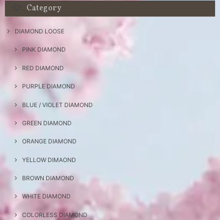
Category
DIAMOND LOOSE
PINK DIAMOND
RED DIAMOND
PURPLE DIAMOND
BLUE / VIOLET DIAMOND
GREEN DIAMOND
ORANGE DIAMOND
YELLOW DIMAOND
BROWN DIAMOND
WHITE DIAMOND
COLORLESS DIAMOND