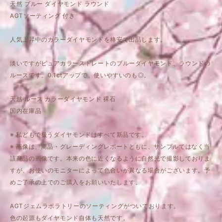
天然 ブルー ダイヤモンド ラウンド
AGTソーティング 付き
人気上昇中のカラーダイヤモンドを格安で出品します。
淡いですがピュアカラーストレートのブルーダイヤモンド、ラウンドの
ルースです。0.1ctアップで、使いやすいのも◎。
天然 ルース カラーダイヤモンド 裸石
国内在庫品
※ 私どもで扱うダイヤモンドはすべて新品です。
※ 画像は、商品・グレーディングレポートともに、サンプルではなく当
該商品の画像です。本来の色に近くなるように自然光で撮影しておりま
すが、お使いのモニターによって色合いが異なる場合がございます。予
めご了承の上でのご購入をお願いいたします。
AGTジェムラボラトリーのソーティングがついております。
色の起源もダイヤモンド自体も天然です。