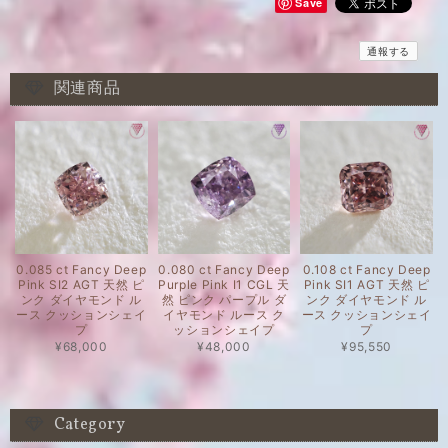
Save
通報する
関連商品
0.085 ct Fancy Deep
0.080 ct Fancy Deep
0.108 ct Fancy Deep
Pink SI2 AGT 天然 ピ
Purple Pink I1 CGL 天
Pink SI1 AGT 天然 ピ
ンク ダイヤモンド ル
然 ピンク パープル ダ
ンク ダイヤモンド ル
ース クッションシェイ
イヤモンド ルース ク
ース クッションシェイ
プ
ッションシェイプ
プ
¥68,000
¥48,000
¥95,550
Category