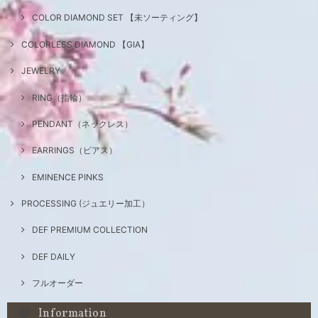
COLOR DIAMOND SET 【未ソーティング】
COLORLESS DIAMOND 【GIA】
JEWELRY
RING（指輪）
PENDANT（ネックレス）
EARRINGS（ピアス）
EMINENCE PINKS
PROCESSING (ジュエリー加工）
DEF PREMIUM COLLECTION
DEF DAILY
フルオーダー
Information