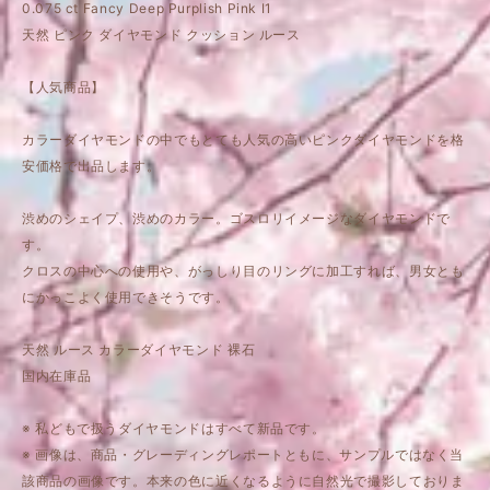
0.075 ct Fancy Deep Purplish Pink I1
天然 ピンク ダイヤモンド クッション ルース
【人気商品】
カラーダイヤモンドの中でもとても人気の高いピンクダイヤモンドを格
安価格で出品します。
渋めのシェイプ、渋めのカラー。ゴスロリイメージなダイヤモンドで
す。
クロスの中心への使用や、がっしり目のリングに加工すれば、男女とも
にかっこよく使用できそうです。
天然 ルース カラーダイヤモンド 裸石
国内在庫品
※ 私どもで扱うダイヤモンドはすべて新品です。
※ 画像は、商品・グレーディングレポートともに、サンプルではなく当
該商品の画像です。本来の色に近くなるように自然光で撮影しておりま