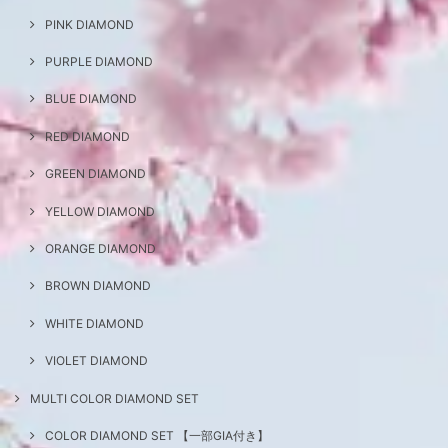
PINK DIAMOND
PURPLE DIAMOND
BLUE DIAMOND
RED DIAMOND
GREEN DIAMOND
YELLOW DIAMOND
ORANGE DIAMOND
BROWN DIAMOND
WHITE DIAMOND
VIOLET DIAMOND
MULTI COLOR DIAMOND SET
COLOR DIAMOND SET 【一部GIA付き】