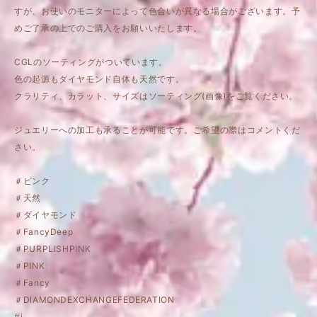
すが、お使いのモニターによって色合いが異なる場合がございます。予
めご了承の上でのご購入をお願いいたします。
CGLのソーティングがついています。
色の起源もダイヤモンド自体も天然です。
クラリティ、カラット、サイズはソーティング(画像)をご覧ください。
ジュエリーへの加工も承ることが可能です。ご希望の際はコメントくだ
さい。
＃ピンク
＃天然
＃ダイヤモンド
＃FancyDeep
＃PURPLISHPINK
＃PINK
＃Fancy
＃DIAMONDEXCHANGEFEDERATION
#i