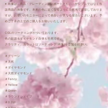
※ 画像は、商品・グレーディングレポートともに、サンプルではなく当
該商品の画像です。本来の色に近くなるように自然光で撮影しておりま
すが、お使いのモニターによって色合いが異なる場合がございます。予
めご了承の上でのご購入をお願いいたします。
CGLのソーティングがついております。
色の起源もダイヤモンド自体も天然です。
クラリティ、カラットはソーティング(画像)をご覧ください。
＃グリーン
＃天然
＃ダイヤモンド
＃天然ダイヤモンド
＃Fancy
＃Yellow
＃Green
＃ラウンドシェイプ
＃0.2ct
＃0.3ct