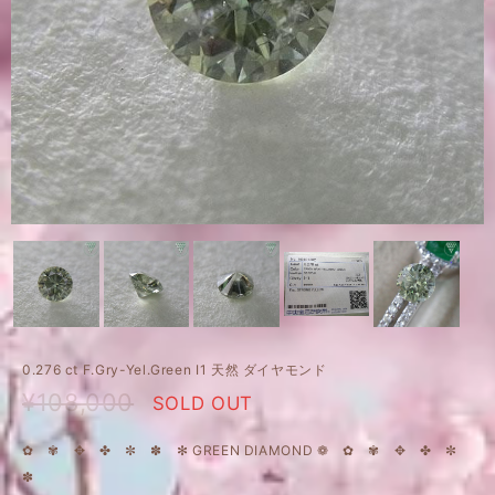
0.276 ct F.Gry-Yel.Green I1 天然 ダイヤモンド
¥108,000
SOLD OUT
✿ ✾ ✥ ✤ ✼ ✽ ✻ GREEN DIAMOND ❁ ✿ ✾ ✥ ✤ ✼
✽