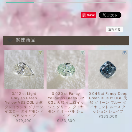
Save
通報する
関連商品
0.112 ct Light
0.030 ct Fancy
0.046 ct Fancy Deep
Grayish Green
Yellowish Green SI2
Green Blue I2 CGL 天
Yellow VS2 CGL 天然
CGL 天然 イエロイッ
然 グリーン ブルー ダ
グレイッシュ グリーン
シュ グリーン ダイヤ
イヤモンド ルース ク
イエロー ダイヤモンド
モンド オーバル シェ
ッション シェイプ
ペア シェイプ
イプ
¥333,000
¥79,400
¥133,300