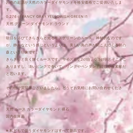
お色の起源が天然のカラーダイヤモンドを格安価格でご提供いたしま
す。
0.276 ct FANCY GRAY YELLOWISH GREEN I1
天然 グリーン ダイヤモンド ラウンド
朝日を浴びてきらきらと光るモスグリーンのルース。神秘的なのです
が、静かなという感じというよりは、美しい鳥の声が聞こえてくる朝の
森という印象です。
きらきらと良く輝くルースです。サイズも0.2ct台、0.3ct弱とそこそこ
ありますし、淡いピンクで巻いて、リングやペンダントにしても素敵だ
と思います。
その他ご質問等ございましたら、どうぞお気軽にお問い合わせくださ
い。
天然 ルース カラーダイヤモンド 裸石
国内在庫品
※ 私どもで扱うダイヤモンドはすべて新品です。