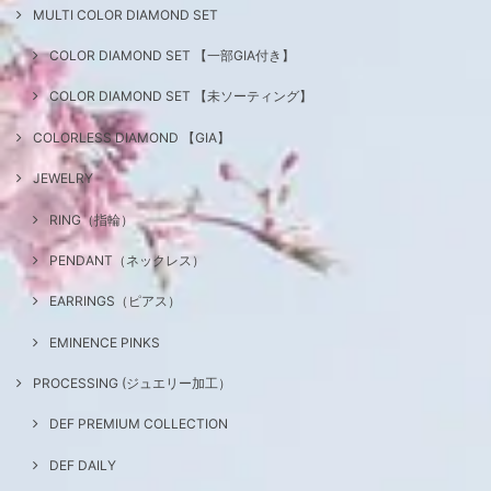
MULTI COLOR DIAMOND SET
COLOR DIAMOND SET 【一部GIA付き】
COLOR DIAMOND SET 【未ソーティング】
COLORLESS DIAMOND 【GIA】
JEWELRY
RING（指輪）
PENDANT（ネックレス）
EARRINGS（ピアス）
EMINENCE PINKS
PROCESSING (ジュエリー加工）
DEF PREMIUM COLLECTION
DEF DAILY