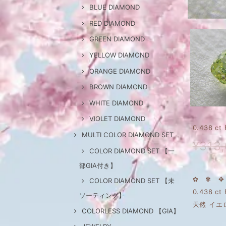
BLUE DIAMOND
RED DIAMOND
GREEN DIAMOND
YELLOW DIAMOND
ORANGE DIAMOND
BROWN DIAMOND
WHITE DIAMOND
VIOLET DIAMOND
0.438 c
MULTI COLOR DIAMOND SET
¥313
COLOR DIAMOND SET 【一
部GIA付き】
✿ ✾ ✥ 
COLOR DIAMOND SET 【未
0.438 ct 
ソーティング】
天然 イエ
COLORLESS DIAMOND 【GIA】