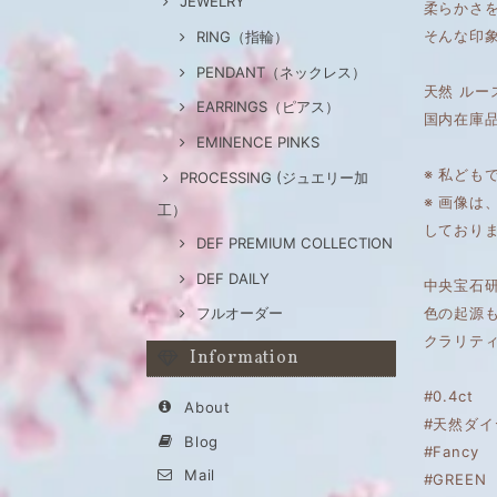
JEWELRY
柔らかさを
そんな印
RING（指輪）
PENDANT（ネックレス）
天然 ルー
EARRINGS（ピアス）
国内在庫
EMINENCE PINKS
※ 私ども
PROCESSING (ジュエリー加
※ 画像
工）
しており
DEF PREMIUM COLLECTION
DEF DAILY
中央宝石研
色の起源
フルオーダー
クラリティ
Information
#0.4ct
About
#天然ダイ
Blog
#Fancy
Mail
#GREEN