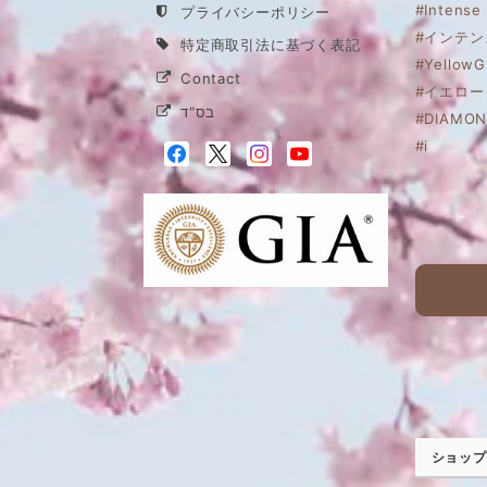
#Intense
プライバシーポリシー
#インテン
特定商取引法に基づく表記
#YellowG
Contact
#イエロー
בס"ד
#DIAMON
#i
ショップ