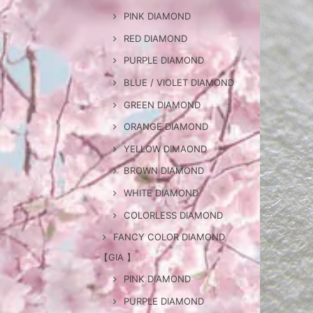
PINK DIAMOND
RED DIAMOND
PURPLE DIAMOND
BLUE / VIOLET DIAMOND
GREEN DIAMOND
ORANGE DIAMOND
YELLOW DIMAOND
BROWN DIAMOND
WHITE DIAMOND
COLORLESS DIAMOND
FANCY COLOR DIAMOND
【GIA 】
PINK DIAMOND
PURPLE DIAMOND