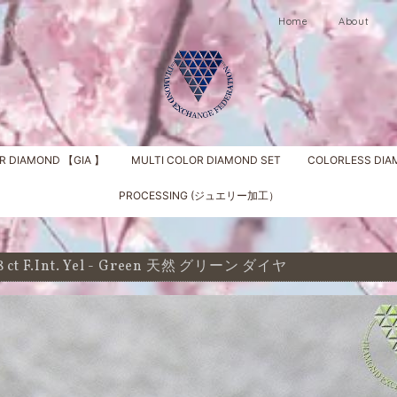
Home
About
R DIAMOND 【GIA 】
MULTI COLOR DIAMOND SET
COLORLESS DI
PROCESSING (ジュエリー加工）
8 ct F.Int. Yel - Green 天然 グリーン ダイヤ