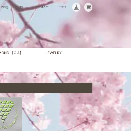
Blog
Mail
Contact
בס"ד
AMOND 【GIA】
JEWELRY