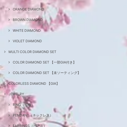
ORANGE DIAMOND
BROWN DIAMOND
WHITE DIAMOND
VIOLET DIAMOND
MULTI COLOR DIAMOND SET
COLOR DIAMOND SET 【一部GIA付き】
COLOR DIAMOND SET 【未ソーティング】
COLORLESS DIAMOND 【GIA】
JEWELRY
RING（指輪）
PENDANT（ネックレス）
EARRINGS（ピアス）