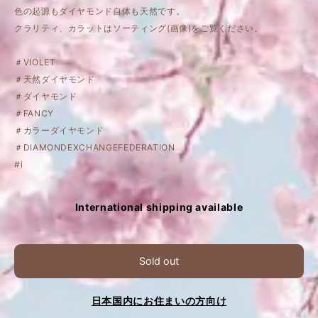
色の起源もダイヤモンド自体も天然です。
クラリティ、カラットはソーティング(画像)をご覧ください。
＃VIOLET
＃天然ダイヤモンド
＃ダイヤモンド
＃FANCY
＃カラーダイヤモンド
＃DIAMONDEXCHANGEFEDERATION
#i
International shipping available
Sold out
日本国内にお住まいの方向け