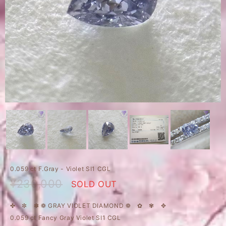
0.059 ct F.Gray - Violet SI1 CGL
¥230,000
SOLD OUT
✤ ✼ ✽ ❁ GRAY VIOLET DIAMOND ❁ ✿ ✾ ✥
0.059 ct Fancy Gray Violet SI1 CGL