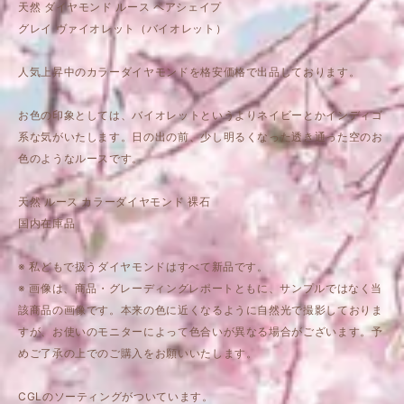
天然 ダイヤモンド ルース ペアシェイプ
グレイ ヴァイオレット（バイオレット）
人気上昇中のカラーダイヤモンドを格安価格で出品しております。
お色の印象としては、バイオレットというよりネイビーとかインディゴ
系な気がいたします。日の出の前、少し明るくなった透き通った空のお
色のようなルースです。
天然 ルース カラーダイヤモンド 裸石
国内在庫品
※ 私どもで扱うダイヤモンドはすべて新品です。
※ 画像は、商品・グレーディングレポートともに、サンプルではなく当
該商品の画像です。本来の色に近くなるように自然光で撮影しておりま
すが、お使いのモニターによって色合いが異なる場合がございます。予
めご了承の上でのご購入をお願いいたします。
CGLのソーティングがついています。