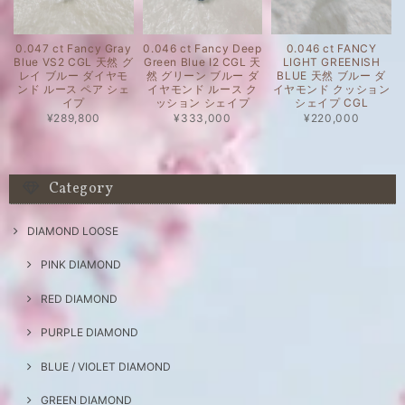
0.047 ct Fancy Gray
0.046 ct Fancy Deep
0.046 ct FANCY
Blue VS2 CGL 天然 グ
Green Blue I2 CGL 天
LIGHT GREENISH
レイ ブルー ダイヤモ
然 グリーン ブルー ダ
BLUE 天然 ブルー ダ
ンド ルース ペア シェ
イヤモンド ルース ク
イヤモンド クッション
イプ
ッション シェイプ
シェイプ CGL
¥289,800
¥333,000
¥220,000
Category
DIAMOND LOOSE
PINK DIAMOND
RED DIAMOND
PURPLE DIAMOND
BLUE / VIOLET DIAMOND
GREEN DIAMOND