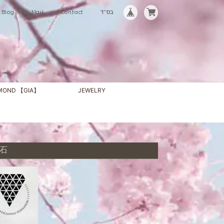
Blog
Mail
Contact
בס"ד
AMOND 【GIA】
JEWELRY
裸石