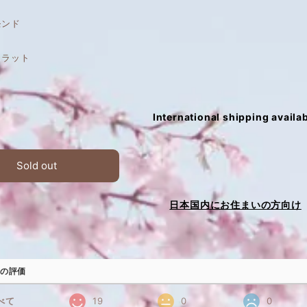
モンド
カラット
International shipping availa
Sold out
日本国内にお住まいの方向け
の評価
べて
19
0
0