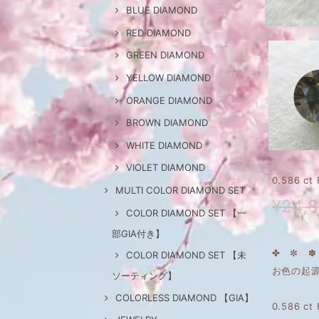
BLUE DIAMOND
RED DIAMOND
GREEN DIAMOND
YELLOW DIAMOND
ORANGE DIAMOND
BROWN DIAMOND
WHITE DIAMOND
VIOLET DIAMOND
0.586 c
MULTI COLOR DIAMOND SET
¥24,
COLOR DIAMOND SET 【一
部GIA付き】
✤ ✼ ✽ 
COLOR DIAMOND SET 【未
お色の起
ソーティング】
COLORLESS DIAMOND 【GIA】
0.586 c