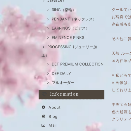
JEWELRY
クールで
RING（指輪）
お写真で
PENDANT（ネックレス）
存在感も
EARRINGS（ピアス）
EMINENCE PINKS
その他ご
PROCESSING (ジュエリー加
天然 ルー
工）
国内在庫
DEF PREMIUM COLLECTION
DEF DAILY
※ 私ども
※ 画像
フルオーダー
しており
Information
中央宝石研
About
色の起源
Blog
クラリテ
Mail