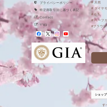
# 天然
プライバシーポリシー
# ダイヤ
特定商取引法に基づく表記
# 0.5
Contact
# ハーフ
בס"ד
#ブラウン
ショップ
す