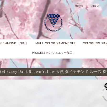
Home
About
R DIAMOND 【GIA 】
MULTI COLOR DIAMOND SET
COLORLESS DI
PROCESSING (ジュエリー加工）
86 ct Fancy Dark Brown Yellow 天然 ダイヤモンド ルース 