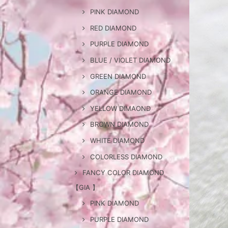
PINK DIAMOND
RED DIAMOND
PURPLE DIAMOND
BLUE / VIOLET DIAMOND
GREEN DIAMOND
ORANGE DIAMOND
YELLOW DIMAOND
BROWN DIAMOND
WHITE DIAMOND
COLORLESS DIAMOND
FANCY COLOR DIAMOND
【GIA 】
PINK DIAMOND
PURPLE DIAMOND