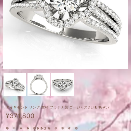
ダイヤモンド リング 空枠 プラチナ製 ゴージャスDEFENGA57
¥371,800
❆ ❉ ❄ ❅ ❁ RING ❆ ❉ ❄ ❅ ❁