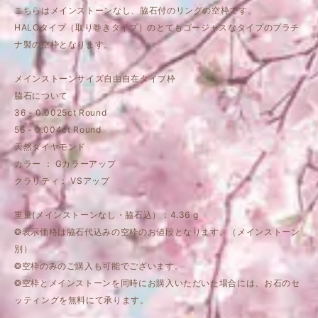
こちらはメインストーンなし、脇石付のリングの空枠です。
HALOタイプ（取り巻きタイプ）のとてもゴージャスなタイプのプラチ
ナ製の空枠となります。
メインストーンサイズ自由自在タイプ枠
脇石について
36 - 0.0025ct Round
56 - 0.004ct Round
天然ダイヤモンド
カラー ： Gカラーアップ
クラリティ： VSアップ
重量(メインストーンなし・脇石込）：4.36 g
❂表示価格は脇石代込みの空枠のお値段となります。（メインストーン
別）
❂空枠のみのご購入も可能でございます。
❂空枠とメインストーンを同時にお購入いただいた場合には、お石のセ
ッティングを無料にて承ります。