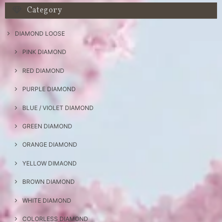
Category
DIAMOND LOOSE
PINK DIAMOND
RED DIAMOND
PURPLE DIAMOND
BLUE / VIOLET DIAMOND
GREEN DIAMOND
ORANGE DIAMOND
YELLOW DIMAOND
BROWN DIAMOND
WHITE DIAMOND
COLORLESS DIAMOND