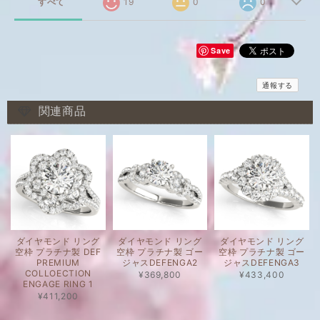
すべて
19
0
0
Save
通報する
関連商品
ダイヤモンド リング
ダイヤモンド リング
ダイヤモンド リング
空枠 プラチナ製 DEF
空枠 プラチナ製 ゴー
空枠 プラチナ製 ゴー
PREMIUM
ジャスDEFENGA2
ジャスDEFENGA3
COLLOECTION
¥369,800
¥433,400
ENGAGE RING 1
¥411,200