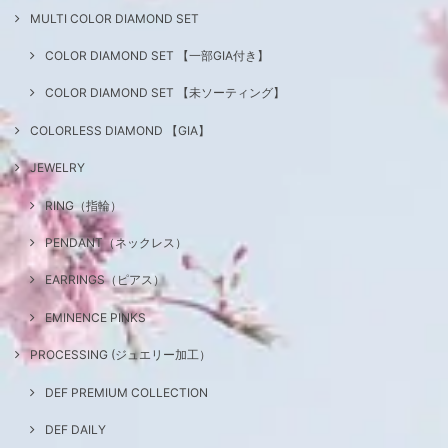
MULTI COLOR DIAMOND SET
COLOR DIAMOND SET 【一部GIA付き】
COLOR DIAMOND SET 【未ソーティング】
COLORLESS DIAMOND 【GIA】
JEWELRY
RING（指輪）
PENDANT（ネックレス）
EARRINGS（ピアス）
EMINENCE PINKS
PROCESSING (ジュエリー加工）
DEF PREMIUM COLLECTION
DEF DAILY