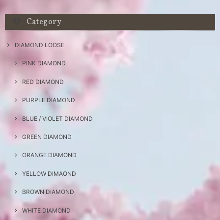
Category
DIAMOND LOOSE
PINK DIAMOND
RED DIAMOND
PURPLE DIAMOND
BLUE / VIOLET DIAMOND
GREEN DIAMOND
ORANGE DIAMOND
YELLOW DIMAOND
BROWN DIAMOND
WHITE DIAMOND