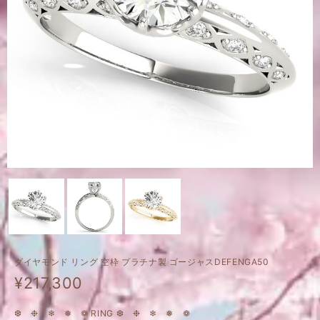
ダイヤモンド リング 空枠 プラチナ製 ゴージャスDEFENGA50
¥217,300
❆ ❉ ❄ ❅ ❁ RING ❆ ❉ ❄ ❅ ❁