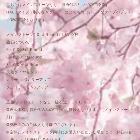
こちらはメインストーンなし、脇石付のリングの空枠です。
HALOタイプ（取り巻きタイプ）のとてもゴージャスなタイプのプラチ
ナ製の空枠となります。
メインストーン1.0 ct Round 用リング枠
脇石について
6 - 0.003ct Round
8 - 0.005ct Round
8 - 0.006ct Round
天然ダイヤモンド
カラー ： Gカラーアップ
クラリティ： VSアップ
重量(メインストーンなし・脇石込）：3.15 g
❂表示価格は脇石代込みの空枠のお値段となります。（メインストーン
別）
❂空枠のみのご購入も可能でございます。
❂空枠とメインストーンを同時にお購入いただいた場合には、お石のセ
ッティングを無料にて承ります。