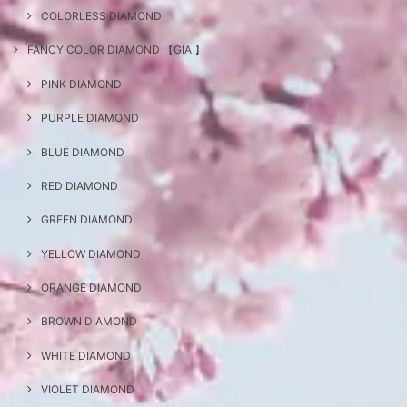
COLORLESS DIAMOND
FANCY COLOR DIAMOND 【GIA 】
PINK DIAMOND
PURPLE DIAMOND
BLUE DIAMOND
RED DIAMOND
GREEN DIAMOND
YELLOW DIAMOND
ORANGE DIAMOND
BROWN DIAMOND
WHITE DIAMOND
VIOLET DIAMOND