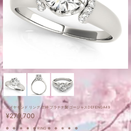
ダイヤモンド リング 空枠 プラチナ製 ゴージャスDEFENGA49
¥279,700
❆ ❉ ❄ ❅ ❁ RING ❆ ❉ ❄ ❅ ❁