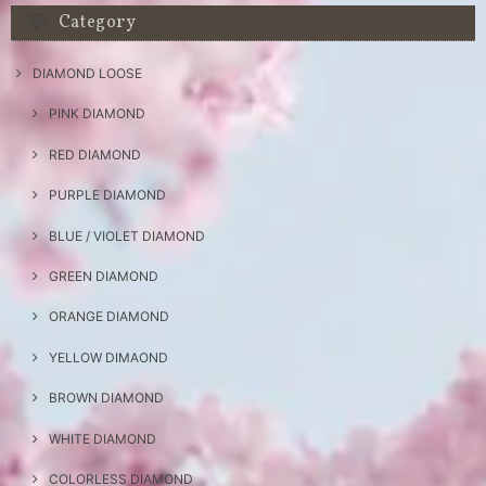
Category
DIAMOND LOOSE
PINK DIAMOND
RED DIAMOND
PURPLE DIAMOND
BLUE / VIOLET DIAMOND
GREEN DIAMOND
ORANGE DIAMOND
YELLOW DIMAOND
BROWN DIAMOND
WHITE DIAMOND
COLORLESS DIAMOND