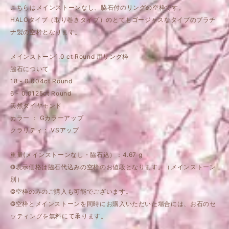
こちらはメインストーンなし、脇石付のリングの空枠です。
HALOタイプ（取り巻きタイプ）のとてもゴージャスなタイプのプラチ
ナ製の空枠となります。
メインストーン1.0 ct Round 用リング枠
脇石について
18 - 0.004ct Round
6 - 0.0125ct Round
天然ダイヤモンド
カラー ： Gカラーアップ
クラリティ： VSアップ
重量(メインストーンなし・脇石込）：4.67 g
❂表示価格は脇石代込みの空枠のお値段となります。（メインストーン
別）
❂空枠のみのご購入も可能でございます。
❂空枠とメインストーンを同時にお購入いただいた場合には、お石のセ
ッティングを無料にて承ります。