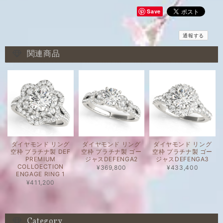
Save
通報する
関連商品
ダイヤモンド リング
ダイヤモンド リング
ダイヤモンド リング
空枠 プラチナ製 DEF
空枠 プラチナ製 ゴー
空枠 プラチナ製 ゴー
PREMIUM
ジャスDEFENGA2
ジャスDEFENGA3
COLLOECTION
¥369,800
¥433,400
ENGAGE RING 1
¥411,200
Category