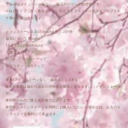
こちらはメインストーンなし、脇石付のリングの空枠です。
HALOタイプ（取り巻きタイプ）のとてもゴージャスなタイプのプラチ
ナ製の空枠となります。
メインストーン0.3 ct Round 用リング枠
脇石について Round
14 - 0.0025ct Round
天然ダイヤモンド
カラー ： Gカラーアップ
クラリティ： VSアップ
重量(メインストーンなし・脇石込）：2.8 g
❂表示価格は脇石代込みの空枠のお値段となります。（メインストーン
別）
❂空枠のみのご購入も可能でございます。
❂空枠とメインストーンを同時にお購入いただいた場合には、お石のセ
ッティングを無料にて承ります。