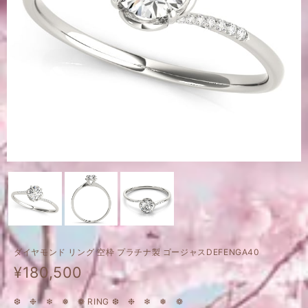
ダイヤモンド リング 空枠 プラチナ製 ゴージャスDEFENGA40
¥180,500
❆ ❉ ❄ ❅ ❁ RING ❆ ❉ ❄ ❅ ❁