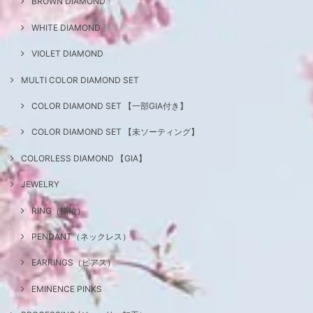
BROWN DIAMOND
WHITE DIAMOND
VIOLET DIAMOND
MULTI COLOR DIAMOND SET
COLOR DIAMOND SET 【一部GIA付き】
COLOR DIAMOND SET 【未ソーティング】
COLORLESS DIAMOND 【GIA】
JEWELRY
RING（指輪）
PENDANT（ネックレス）
EARRINGS（ピアス）
EMINENCE PINKS