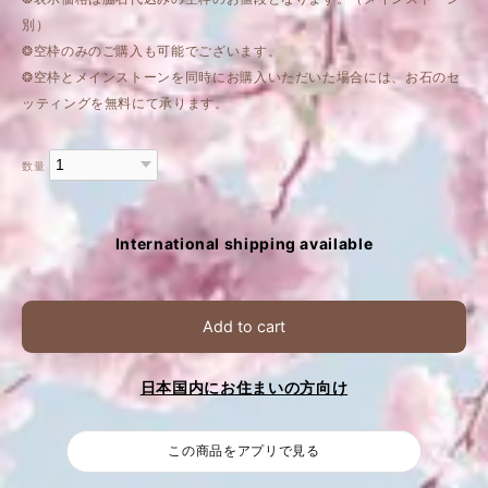
別）
❂空枠のみのご購入も可能でございます。
❂空枠とメインストーンを同時にお購入いただいた場合には、お石のセ
ッティングを無料にて承ります。
数量
International shipping available
Add to cart
日本国内にお住まいの方向け
この商品をアプリで見る