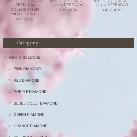
空枠 プラチナ製 DEF
空枠 プラチナ製 ゴー
空枠 プラチナ製 ゴー
PREMIUM
ジャスDEFENGA2
ジャスDEFENGA3
COLLOECTION
¥369,800
¥433,400
ENGAGE RING 1
¥411,200
Category
DIAMOND LOOSE
PINK DIAMOND
RED DIAMOND
PURPLE DIAMOND
BLUE / VIOLET DIAMOND
GREEN DIAMOND
ORANGE DIAMOND