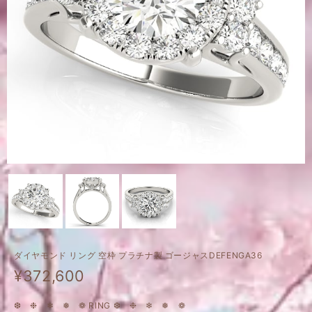
ダイヤモンド リング 空枠 プラチナ製 ゴージャスDEFENGA36
¥372,600
❆ ❉ ❄ ❅ ❁ RING ❆ ❉ ❄ ❅ ❁