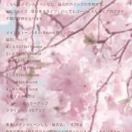
こちらはメインストーンなし、脇石付のリングの空枠です。
HALOタイプ（取り巻きタイプ）のとてもゴージャスなタイプのプラチ
ナ製の空枠となります。
メインストーン1.0 ct Round 用リング枠
脇石について
4 - 0.0075ct Round
2 - 0.0125ct Round
16 - 0.015ct Round
2 - 0.0175ct Round
2 - 0.025ct Round
2 - 0.03ct Round
4 - 0.04ct Round
天然ダイヤモンド
カラー ： Gカラーアップ
クラリティ： VSアップ
重量(メインストーンなし・脇石込）：4.76 g
❂表示価格は脇石代込みの空枠のお値段となります。（メインストーン