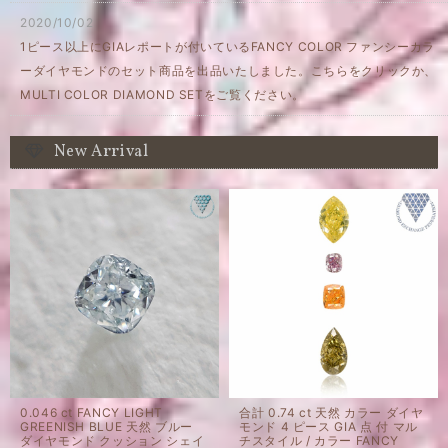
2020/10/02
1ピース以上にGIAレポートが付いているFANCY COLOR ファンシーカラ
ーダイヤモンドのセット商品を出品いたしました。こちらをクリックか、
MULTI COLOR DIAMOND SETをご覧ください。
New Arrival
0.046 ct FANCY LIGHT
合計 0.74 ct 天然 カラー ダイヤ
GREENISH BLUE 天然 ブルー
モンド 4 ピース GIA 点 付 マル
ダイヤモンド クッション シェイ
チスタイル / カラー FANCY