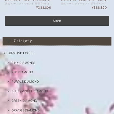
天然 ルース ダイヤモンド 裸石 GIAレポート 付 セット商品の場合、セット内のルース1点以上にGIAレポートがついております。詳細は画像にてご確認くださいませ。 ダイヤモンド自体、色起源天然です。 未ソーティングルースの個別のカラット、 サイズはお調べしておりません。 セット商品の個別のルース販売は致しかねます。 天然 ルース ダイヤモンド 裸石 ダイヤモンド 色起源 カラー、クラリティ 天然です。 子に孫に残したい特別なダイヤモンドも、 毎日身に着けられる気軽なダイヤモンドも、 納得のいくダイヤモンドを納得のいく価格でご購入ください。 ジュエリー加工承ります。ご希望の場合はどうぞお気軽にご相談ください。 ルースのご購入で、ジュエリー設計図1回無料でお造りいたします。 ご希望の際には、ご相談くださいませ。 ※ 私どもで扱うダイヤモンドはすべて新品です。 ※ 画像は、商品・グレーディングレポートともに、サンプルではなく当該商品の画像です。
天然 ルース ダイヤモンド 裸石 GIAレポート 付 セット商品の場合、セット内のルース1点以上にGIAレポートがついております。詳細は画像にてご確認くださいませ。 ダイヤモンド自体、色起源天然です。 未ソーティングルースの個別のカラット、 サイズはお調べしておりません。 セット商品の個別のルース販売は致しかねます。 天然 ルース ダイヤモンド 裸石 ダイヤモンド 色起源 カラー、クラリティ 天然です。 子に孫に残したい特別なダイヤモンドも、 毎日身に着けられる気軽なダイヤモンドも、 納得のいくダイヤモンドを納得のいく価格でご購入ください。 ジュエリー加工承ります。ご希望の場合はどうぞお気軽にご相談ください。 ルースのご購入で、ジュエリー設計図1回無料でお造りいたします。 ご希望の際には、ご相談くださいませ。 ※ 私どもで扱うダイヤモンドはすべて新品です。 ※ 画像は、商品・グレーディングレポートともに、サンプルではなく当該商品の画像です。
¥388,800
¥388,800
More
Category
DIAMOND LOOSE
PINK DIAMOND
RED DIAMOND
PURPLE DIAMOND
BLUE / VIOLET DIAMOND
GREEN DIAMOND
ORANGE DIAMOND